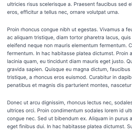
ultricies risus scelerisque a. Praesent faucibus sed 
eros, efficitur a tellus nec, ornare volutpat urna.
Proin rhoncus congue nibh ut egestas. Vivamus a feu
ac aliquam tristique, diam tortor pharetra lacus, quis
eleifend neque non mauris elementum fermentum. Cura
fermentum. In hac habitasse platea dictumst. Proin ali
lacinia quam, eu tincidunt diam mauris eget justo. Q
gravida sapien. Quisque eu magna dictum, faucibus li
tristique, a rhoncus eros euismod. Curabitur in dap
penatibus et magnis dis parturient montes, nascetur 
Donec ut arcu dignissim, rhoncus lectus nec, sodales
ultrices orci. Proin condimentum sodales lorem id u
congue nec. Sed ut bibendum ex. Aliquam in purus ac
eget finibus dui. In hac habitasse platea dictumst. 