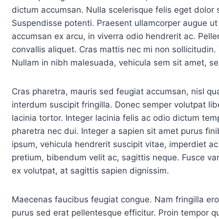
dictum accumsan. Nulla scelerisque felis eget dolor
Suspendisse potenti. Praesent ullamcorper augue ut 
accumsan ex arcu, in viverra odio hendrerit ac. Pel
convallis aliquet. Cras mattis nec mi non sollicitud
Nullam in nibh malesuada, vehicula sem sit amet, se
Cras pharetra, mauris sed feugiat accumsan, nisl qua
interdum suscipit fringilla. Donec semper volutpat li
lacinia tortor. Integer lacinia felis ac odio dictum 
pharetra nec dui. Integer a sapien sit amet purus fin
ipsum, vehicula hendrerit suscipit vitae, imperdiet ac 
pretium, bibendum velit ac, sagittis neque. Fusce va
ex volutpat, at sagittis sapien dignissim.
Maecenas faucibus feugiat congue. Nam fringilla ero
purus sed erat pellentesque efficitur. Proin tempor q