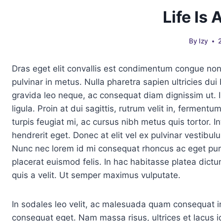
Life Is
By
Izy
Dras eget elit convallis est condimentum congue non 
pulvinar in metus. Nulla pharetra sapien ultricies d
gravida leo neque, ac consequat diam dignissim ut. I
ligula. Proin at dui sagittis, rutrum velit in, fermentum
turpis feugiat mi, ac cursus nibh metus quis tortor. I
hendrerit eget. Donec at elit vel ex pulvinar vestibul
Nunc nec lorem id mi consequat rhoncus ac eget purus
placerat euismod felis. In hac habitasse platea dict
quis a velit. Ut semper maximus vulputate.
In sodales leo velit, ac malesuada quam consequat in
consequat eget. Nam massa risus, ultrices et lacus 