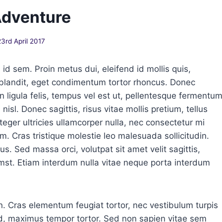
 Adventure
23rd April 2017
id sem. Proin metus dui, eleifend id mollis quis,
ui blandit, eget condimentum tortor rhoncus. Donec
n ligula felis, tempus vel est ut, pellentesque fermentu
 nisl. Donec sagittis, risus vitae mollis pretium, tellus
nteger ultricies ullamcorper nulla, nec consectetur mi
um. Cras tristique molestie leo malesuada sollicitudin.
. Sed massa orci, volutpat sit amet velit sagittis,
umst. Etiam interdum nulla vitae neque porta interdum
. Cras elementum feugiat tortor, nec vestibulum turpis
id, maximus tempor tortor. Sed non sapien vitae sem